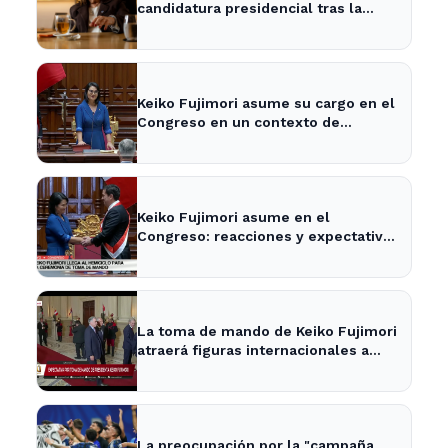
candidatura presidencial tras la
posible reelección de Milei
Keiko Fujimori asume su cargo en el
Congreso en un contexto de
tensiones políticas
Keiko Fujimori asume en el
Congreso: reacciones y expectativas
en la política nacional
La toma de mando de Keiko Fujimori
atraerá figuras internacionales a
Lima
La preocupación por la "campaña