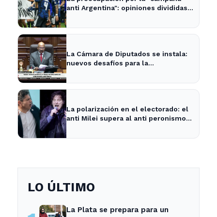
anti Argentina": opiniones divididas
en La Plata y Ensenada
La Cámara de Diputados se instala:
nuevos desafíos para la
representación provincial
La polarización en el electorado: el
anti Milei supera al anti peronismo
por 2,6 puntos en La Plata
LO ÚLTIMO
La Plata se prepara para un