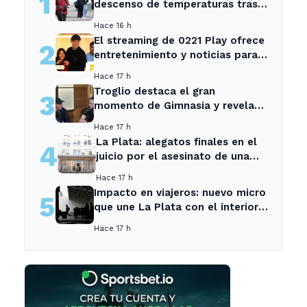
1
descenso de temperaturas tras
el intenso temporal de hoy
Hace 16 h
El streaming de 0221 Play ofrece
2
entretenimiento y noticias para
los vecinos de La Plata y
Hace 17 h
Ensenada.
Troglio destaca el gran
3
momento de Gimnasia y revela
su mayor desilusión como
Hace 17 h
entrenador
La Plata: alegatos finales en el
4
juicio por el asesinato de una
empleada en el trabajo
Hace 17 h
Impacto en viajeros: nuevo micro
5
que une La Plata con el interior
no recogerá pasajeros en un
Hace 17 h
tramo específico