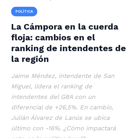
POLÍTICA
La Cámpora en la cuerda
floja: cambios en el
ranking de intendentes de
la región
Jaime Méndez, intendente de San
Miguel, lidera el ranking de
intendentes del GBA con un
diferencial de +26,5%. En cambio,
Julián Álvarez de Lanús se ubica
último con -16%. ¿Cómo impactará