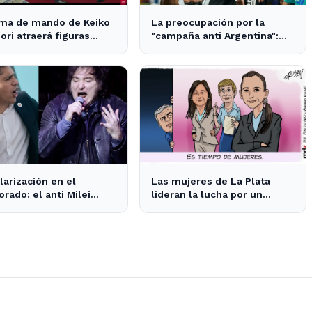
oma de mando de Keiko
La preocupación por la
ori atraerá figuras
"campaña anti Argentina":
nacionales a Lima
opiniones divididas en La
Plata y Ensenada
larización en el
Las mujeres de La Plata
orado: el anti Milei
lideran la lucha por un
a al anti peronismo por
cambio en las prioridades de
untos en La Plata
obras públicas