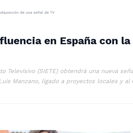
adquisición de una señal de TV
fluencia en España con la
to Televisivo (SIETE) obtendrá una nueva señ
Luis Manzano, ligado a proyectos locales y al