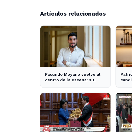
Artículos relacionados
Facundo Moyano vuelve al
Patri
centro de la escena: su
candi
influencia en la política local
tras 
y los medios
Milei