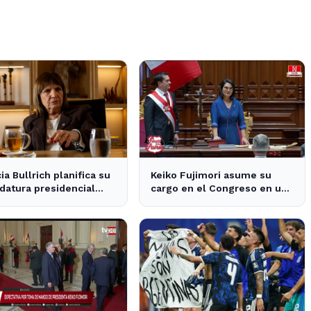
cia Bullrich planifica su
Keiko Fujimori asume su
datura presidencial
cargo en el Congreso en un
la posible reelección de
contexto de tensiones
políticas