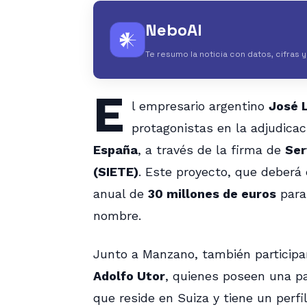
NeboAI
𒀭
Te resumo la noticia con datos, cifras 
E
l empresario argentino
José 
protagonistas en la adjudicac
España
, a través de la firma de
Ser
(SIETE)
. Este proyecto, que deberá 
anual de
30 millones de euros
para
nombre.
Junto a Manzano, también particip
Adolfo Utor
, quienes poseen una pa
que reside en Suiza y tiene un perfi