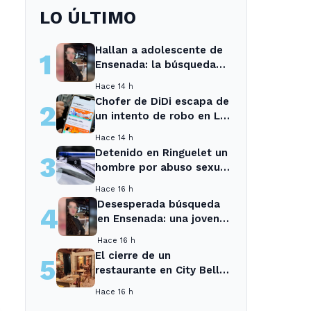
LO ÚLTIMO
Hallan a adolescente de
1
Ensenada: la búsqueda
movilizó a toda la
Hace 14 h
comunidad
Chofer de DiDi escapa de
2
un intento de robo en La
Plata; la sospechosa es
Hace 14 h
arrestada
Detenido en Ringuelet un
3
hombre por abuso sexual
y robo a una adolescente
Hace 16 h
Desesperada búsqueda
4
en Ensenada: una joven
desaparecida tras cita
Hace 16 h
con un desconocido
El cierre de un
5
restaurante en City Bell
deja sin opciones a los
Hace 16 h
vecinos del área.