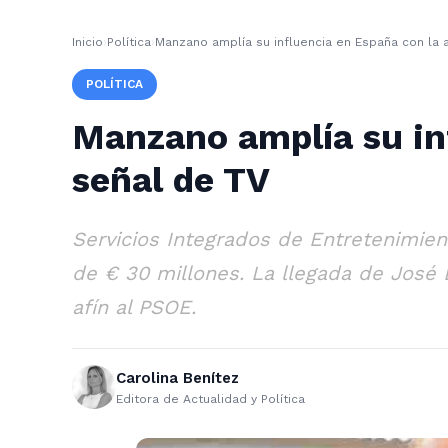
Inicio
›
Política
›
Manzano amplía su influencia en España con la 
POLÍTICA
Manzano amplía su in
señal de TV
Servicios Integrados de Entretenimien
de € 30 millones. La llegada de José 
afín al PSOE.
Carolina Benítez
Editora de Actualidad y Política