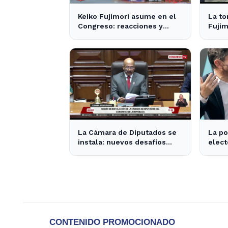
Keiko Fujimori asume en el
La t
Congreso: reacciones y
Fujim
expectativas en la política
inter
nacional
La Cámara de Diputados se
La po
instala: nuevos desafíos
elect
para la representación
super
provincial
2,6 p