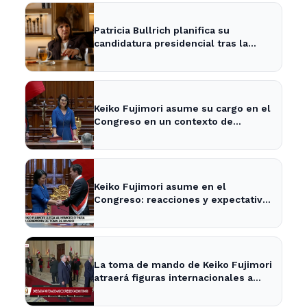
Patricia Bullrich planifica su
candidatura presidencial tras la
posible reelección de Milei
Keiko Fujimori asume su cargo en el
Congreso en un contexto de
tensiones políticas
Keiko Fujimori asume en el
Congreso: reacciones y expectativas
en la política nacional
La toma de mando de Keiko Fujimori
atraerá figuras internacionales a
Lima