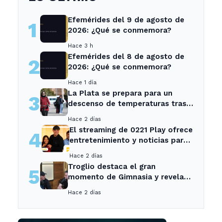
Efemérides del 9 de agosto de
1
2026: ¿Qué se conmemora?
Hace 3 h
Efemérides del 8 de agosto de
2
2026: ¿Qué se conmemora?
Hace 1 día
La Plata se prepara para un
3
descenso de temperaturas tras
el intenso temporal de hoy
Hace 2 días
El streaming de 0221 Play ofrece
4
entretenimiento y noticias para
los vecinos de La Plata y
Hace 2 días
Ensenada.
Troglio destaca el gran
5
momento de Gimnasia y revela
su mayor desilusión como
Hace 2 días
entrenador