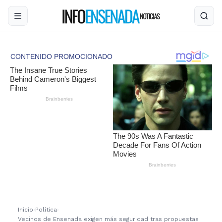
Inicio
›
Política
›
Vecinos de Ensenada exigen más seguridad tras propuestas