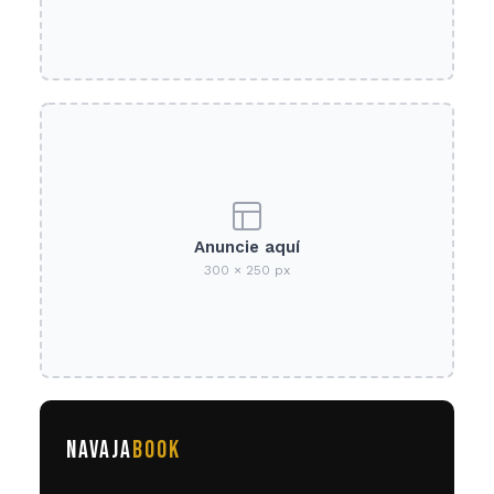
Anuncie aquí
300 × 250 px
NAVAJA
BOOK